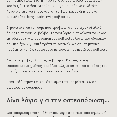
με 1 ποτήρι γάλα( 250 ml) ή 30 γρ. σκληρού τυριού (γραβιέρα ή
κασέρι), ή 1 κεσεδάκι γιαούρτι 200 γρ. Τα πράσινα φυλλώδη
λαχανικά, μερικοί ξηροί καρποί, το ψωμί και τα δημητριακά
αποτελούν επίσης καλές πηγές ασβεστίου.
Σημαντικό είναι να πούμε πως τρόφιμα που περιέχουν οξαλικά,
όπως το σπανάκι, οι βολβοί, τα παντζάρια, η σοκολάτα, το κακάο,
εμποδίζουν την απορρόφηση του ασβεστίου λόγω των οξαλικών
που περιέχουν, γι’ αυτό πρέπει να καταναλώνονται σε μέτριες
ποσότητες και όχι ταυτόχρονα με τροφές που περιέχουν ασβέστιο.
Αντίθετα τροφές πλούσιες σε βιταμίνη D όπως τα παχιά
ψάρια(σολομός, τόνος, σαρδέλα κτλ), το συκώτι και ο κρόκος του
αυγού, προάγουν την απορρόφηση του ασβεστίου.
Είναι πολύ σημαντική λοιπόν η λήψη των τροφών αυτών σε
σωστούς συνδυασμούς.
Λίγα λόγια για την οστεοπόρωση…
Οστεοπόρωση είναι η πάθηση που χαρακτηρίζεται από σημαντική