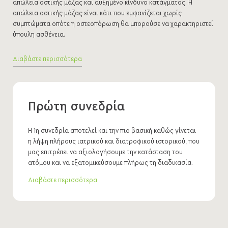
απώλεια οστικής μάζας και αυξημένο κίνδυνο κατάγματος. Η
απώλεια οστικής μάζας είναι κάτι που εμφανίζεται χωρίς
συμπτώματα οπότε η οστεοπόρωση θα μπορούσε να χαρακτηριστεί
ύπουλη ασθένεια.
Διαβάστε περισσότερα
Τα οστά είναι ένας ζωντανός ιστός που χτίζεται και
Πρώτη συνεδρία
αποδομείται καθημερινά στο σώμα μας. Για να υπάρξει
ένα θετικό ισοζύγιο στο τέλος της ημέρας, πρέπει να
Η 1η συνεδρία αποτελεί και την πιο βασική καθώς γίνεται
υπερτερεί ο σχηματισμός νέου οστού από την αποδόμηση.
η λήψη πλήρους ιατρικού και διατροφικού ιστορικού, που
Εάν υπερτερεί η αποδόμηση του οστού, οδηγούμαστε σε
μας επιτρέπει να αξιολογήσουμε την κατάσταση του
οστεοπόρωση.
ατόμου και να εξατομικεύσουμε πλήρως τη διαδικασία.
Η οστεοπόρωση εμφανίζεται σε μεγαλύτερο ποσοστό σε
Διαβάστε περισσότερα
γυναίκες μετά την εμμηνόπαυση, σε υπερηλίκους με
οικογενειακό ιστορικό οστεοπόρωσης, σε άτομα με
μεγάλες και απότομες απώλειες βάρους, σε καπνιστές και
άτομα που υπερκαταναλώνουν αλκοόλ.