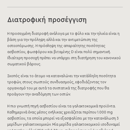
Διατροφική προσέγγιση
Η προσεγμένη διατροφή ανάλογα με το φύλο και την ηλικία είναι η
βάση για την πρόληψη αλλά και την αντιμετώπιση της
οστεοπόρωσης. Η πρόσληψη της απαραίτητης ποσότητας
ασβεστίου, φωσφόρου και βιταμίνης D είναι πολύ σημαντική.
Ιδιαίτερη προσοχή πρέπει να υπάρχει στη διατήρηση του κανονικού
σωματικού βάρους.
Σκοπός είναι το άτομο να καταναλώνει την κατάλληλη ποσότητα
τροφών, στους σωστούς συνδυασμούς, εφοδιάζοντας τον
οργανισμό του με αυτά τα συστατικά της διατροφής που θα
προάγουν την αναδόμηση των οστών.
Η πιο γνωστή πηγή ασβεστίου είναι τα γαλακτοκομικά προϊόντα.
Καθημερινά ένας μέσος ενήλικας χρειάζεται περίπου 1.000 mg
ασβεστίου, τα οποία μπορεί να εξασφαλίσει με την κατανάλωση 3
μερίδων γαλακτοκομικών. Μία μερίδα γαλακτοκομικού ισοδυναμεί