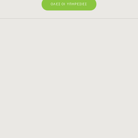
ΟΛΕΣ ΟΙ ΥΠΗΡΕΣΙΕΣ
Ακολουθήστε με στο Instagram
@xenia_georga